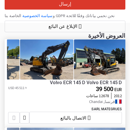
إرسال
نحن نحمي بياناتك وفقًا للائحة GDPR و
سياسة الخصوصية
الخاصة بنا
الإبلاغ عن البائع
العروض الأخيرة
Volvo ECR 145 D Volvo ECR 145 D
≈ 45 511 USD
39 500
EUR
2012
12678 ساعات
فرنسا, Chandai
SARL MATEGRUES
الاتصال بالبائع