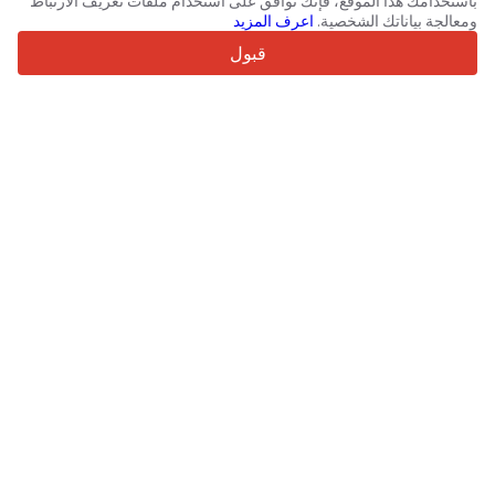
باستخدامك هذا الموقع، فإنك توافق على استخدام ملفات تعريف الارتباط
4.7/5
ومعالجة بياناتك الشخصية.
اعرف المزيد
Trustpilot
قبول
للبائعين
خدمات الترويج
تسعيرة الخدمات المدفوعة
دعم
للمشترين
مراجعات العلامات التجارية
المعارض
التأجير
معلومات
حول Truck1
مدونة