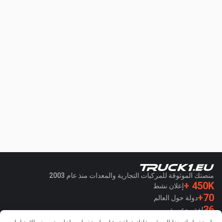
منصتك الموثوقة للمركبات التجارية والمعدات منذ عام 2003
450K +
إعلان نشط
70+
دولة حول العالم
36
لغة مدعومة