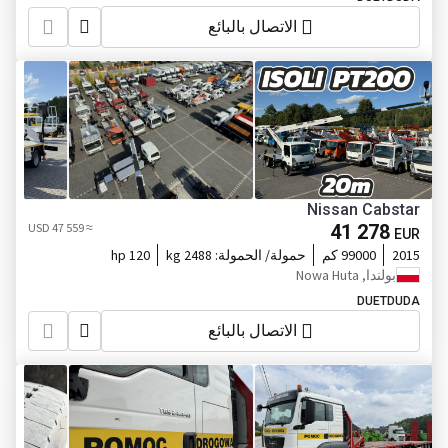
الاتصال بالبائع
Nissan Cabstar
≈ 47 559 USD
41 278
EUR
2015
99000 كم
حمولة/ الحمولة:
2488 kg
120 hp
بولندا, Nowa Huta
DUETDUDA
الاتصال بالبائع