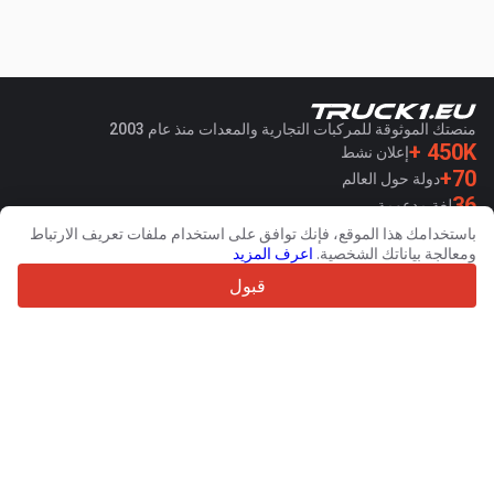
منصتك الموثوقة للمركبات التجارية والمعدات منذ عام 2003
450K +
إعلان نشط
70+
دولة حول العالم
36
لغة مدعومة
باستخدامك هذا الموقع، فإنك توافق على استخدام ملفات تعريف الارتباط
4.7/5
ومعالجة بياناتك الشخصية.
اعرف المزيد
Trustpilot
قبول
للبائعين
خدمات الترويج
تسعيرة الخدمات المدفوعة
دعم
للمشترين