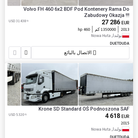
Volvo FH 460 6x2 BDF Pod Kontenery Rama Do
Zabudowy Okazja !!!
≈ 31 438 USD
27 286
EUR
2013
1350000 كم
460 hp
بولندا, Nowa Huta
DUETDUDA
الاتصال بالبائع
Krone SD Standard OŚ Podnoszona SAF
≈ 5 320 USD
4 618
EUR
2015
بولندا, Nowa Huta
DUETDUDA