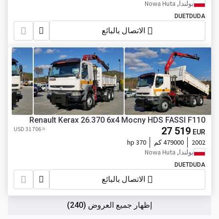
بولندا, Nowa Huta
DUETDUDA
الاتصال بالبائع
Renault Kerax 26.370 6x4 Mocny HDS FASSI F110
≈ 31 706 USD
27 519
EUR
2002
479000 كم
370 hp
بولندا, Nowa Huta
DUETDUDA
الاتصال بالبائع
إظهار جميع العروض
(240)