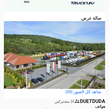
صالة عرض
شاهد كل الصور (30)
DUETDUDA
10 مشتركين
هواتف