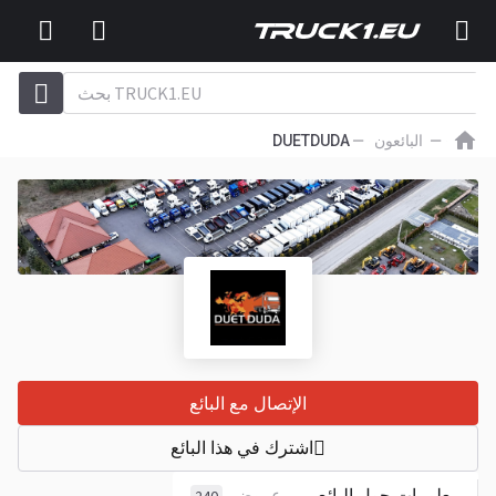
البائعون
DUETDUDA
الإتصال مع البائع
اشترك في هذا البائع
معلومات حول البائع
عروض