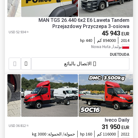
MAN TGS 26.440 6x2 E6 Laweta Tandem
Przejazdowy Przyczepa 3-osiowa
≈ 52 934 USD
45 943
EUR
2014
894000 كم
440 hp
بولندا, Nowa Huta
DUETDUDA
الاتصال بالبائع
Iveco Daily
≈ 36 812 USD
31 950
EUR
2022
116000 كم
160 hp
حمولة/ الحمولة:
3000 kg