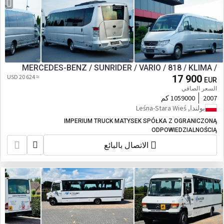
MERCEDES-BENZ / SUNRIDER / VARIO / 818 / KLIMA /
≈ 20 624 USD
17 900
EUR
السعر الصافي
2007
1059000 كم
بولندا, Leśna-Stara Wieś
IMPERIUM TRUCK MATYSEK SPÓŁKA Z OGRANICZONĄ
ODPOWIEDZIALNOŚCIĄ
الاتصال بالبائع