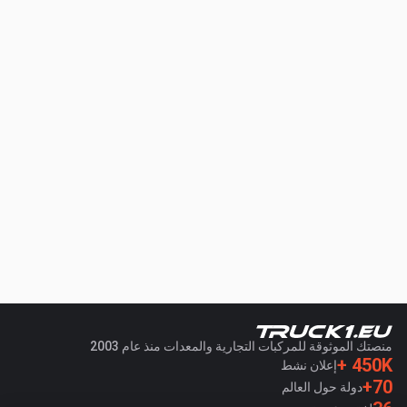
منصتك الموثوقة للمركبات التجارية والمعدات منذ عام 2003
450K +
إعلان نشط
70+
دولة حول العالم