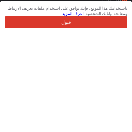
36
لغة مدعومة
باستخدامك هذا الموقع، فإنك توافق على استخدام ملفات تعريف الارتباط
4.7/5
ومعالجة بياناتك الشخصية.
اعرف المزيد
Trustpilot
قبول
للبائعين
خدمات الترويج
تسعيرة الخدمات المدفوعة
دعم
للمشترين
مراجعات العلامات التجارية
المعارض
التأجير
معلومات
حول Truck1