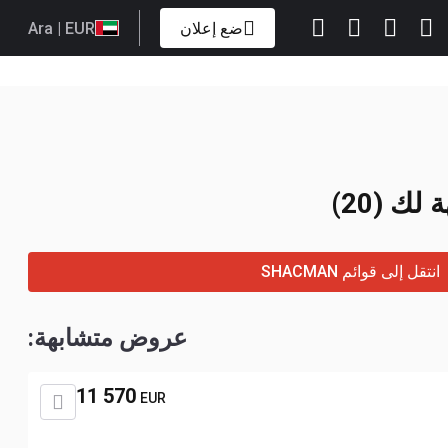
ضع إعلان
| EUR
Ara
لك (20)
انتقل إلى قوائم SHACMAN
عروض متشابهة:
11 570
EUR