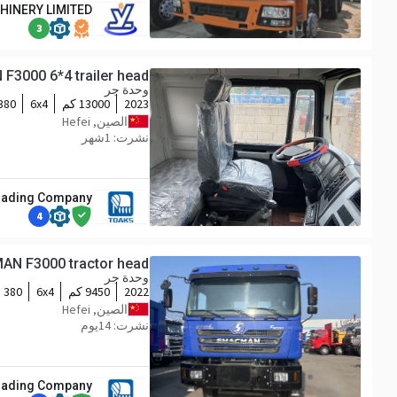
HINERY LIMITED
3
3000 6*4 trailer head
وحدة جر
2023
13000 كم
6x4
380 hp
الصين, Hefei
نشرت: 1شهر
Trading Company
4
N F3000 tractor head
وحدة جر
2022
9450 كم
6x4
380 hp
الصين, Hefei
نشرت: 14يوم
Trading Company