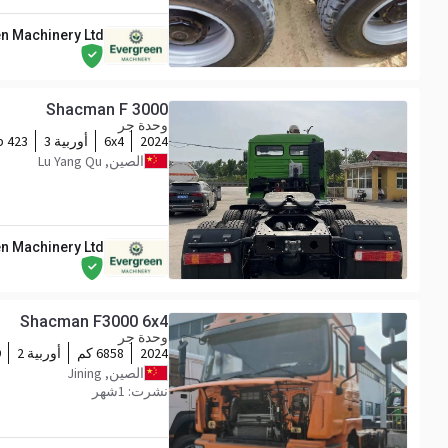
n Machinery Ltd
Shacman F 3000
وحدة جر
2024
6x4
أوربية 3
423 hp
الصين, Lu Yang Qu
n Machinery Ltd
Shacman F3000 6x4
وحدة جر
2024
6858 كم
أوربية 2
p
الصين, Jining
نشرت: 1شهر