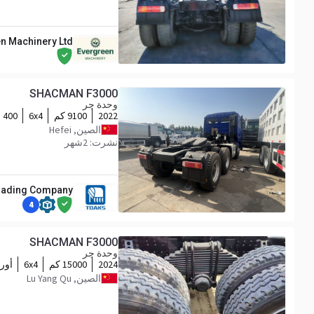
n Machinery Ltd
SHACMAN F3000
وحدة جر
2022
9100 كم
6x4
400 hp
الصين, Hefei
نشرت: 2شهر
Trading Company
4
SHACMAN F3000
وحدة جر
2024
15000 كم
6x4
أورب
الصين, Lu Yang Qu