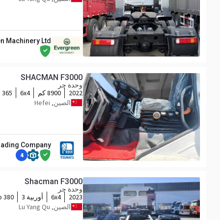
n Machinery Ltd
SHACMAN F3000
وحدة جر
2022
8900 كم
6x4
365 hp
الصين, Hefei
Trading Company
4
Shacman F3000
وحدة جر
2023
6x4
أوربية 3
380 hp
الصين, Lu Yang Qu