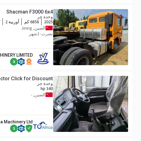
Shacman F3000 6x4
وحدة جر
2025
6858 كم
أوربية 2
p
الصين, Jining
نشرت: 2شهر
HINERY LIMITED
3
tor Click for Discount
وحدة جر
340 hp
الصين, -
ca Machinery Ltd
1