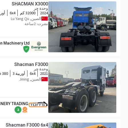
SHACMAN X3000
وحدة جر
2024
32000 كم
6x4
أورب
الصين, Lu Yang Qu
نشرت: 2ساعة
n Machinery Ltd
Shacman F3000
وحدة جر
2021
6x4
أوربية 3
380 hp
الصين, Jining
INERY TRADING
2
Shacman F3000 6x4