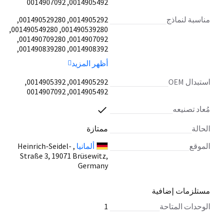
0014905492, 0014907092
مناسبة لنماذج
0014905292, 001490529280,
001490539280, 001490549280,
0014907092, 001490709280,
0014908392, 001490839280,
0014908492, 001490849280,
أظهر المزيد
001490859280, 0014908692,
001490869280, 0014909392,
استبدال OEM
0014905292, 0014905392,
001490939280, 0024903892,
0014905492, 0014907092
002490389280, A0014909392,
A001490939280, A0024903892,
مُعاد تصنيعه
A002490389280, A0014905292,
A0014907492, 0014908692,
الحالة
ممتازة
0014905292, 0014907492,
الموقع
ألمانيا
, Heinrich-Seidel-
A0014903192, A001490319280,
A0014904792, A001490479280,
Straße 3, 19071 Brüsewitz,
A0014905192, A001490519280,
Germany
A001490529280, A0014905492,
A001490549280, A0014907092,
مستلزمات إضافية
A001490709280,
A001490839280, A0014908492,
الوحدات المتاحة
1
A001490849280, A0014908692,