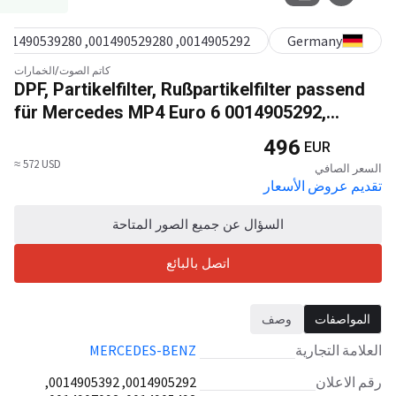
0014905292, 001490529280, 001490539280, 001490549280, 0014907092, 001490709280, 0014908392, 001490839280, 0014908492, 001490849280, 001490859280, 0014908692, 001490869280, 0014909392, 001490939280, 0024903892, 002490389280, A0014909392, A001490939280, A0024903892, A002490389280, A0014905292, A0014907492, 0014908692, 0014905292, 0014907492, A0014903192, A001490319280, A0014904792, A001490479280, A0014905192, A001490519280, A001490529280, A0014905492, A001490549280, A0014907092, A001490709280, A001490839280, A0014908492, A001490849280, A0014908692, A001490869280
Germany
كاتم الصوت/الخمارات
DPF, Partikelfilter, Rußpartikelfilter passend
für Mercedes MP4 Euro 6 0014905292,
0014905392, 0014905492, 0014907092, 2
496
EUR
Jahre Gewährleistung
≈ 572 USD
السعر الصافي
تقديم عروض الأسعار
السؤال عن جميع الصور المتاحة
اتصل بالبائع
المواصفات
وصف
العلامة التجارية
MERCEDES-BENZ
رقم الاعلان
0014905292, 0014905392,