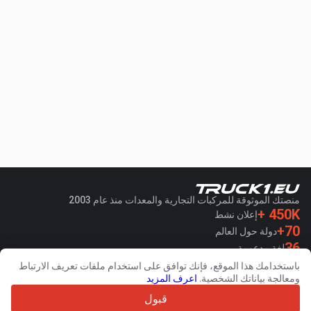
منصتك الموثوقة للمركبات التجارية والمعدات منذ عام 2003
450K +
إعلان نشط
70+
دولة حول العالم
36
لغة مدعومة
باستخدامك هذا الموقع، فإنك توافق على استخدام ملفات تعريف الارتباط
4.7/5
ومعالجة بياناتك الشخصية.
اعرف المزيد
Trustpilot
قبول