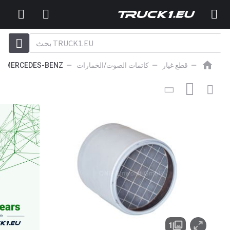
قطع غيار
كاتمات الصوت/الخمارات
MERCEDES-BENZ
496
EUR
كاتم الصوت/الخمارات
DPF, Partikelfilter, Rußpartikelfilter
passend für Mercedes MP4 Euro 6 0014905292,
0014905392, 0014905492, 0014907092, 2 Jahre
Gewährleistung
1