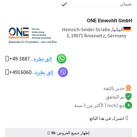
ضمان
A001490869280
ONE Einwohlt GmbH
ألمانيا
, Heinrich-Seidel-Straße
3, 19071 Brüsewitz, Germany
+49 3887...
إلق نظرة
+4916060...
إلق نظرة
جدير بالثقة
تم التحقق
مع Truck1 لأكثر من 3 سنة
3
اشترك في هذا البائع
إظهار جميع العروض: 96