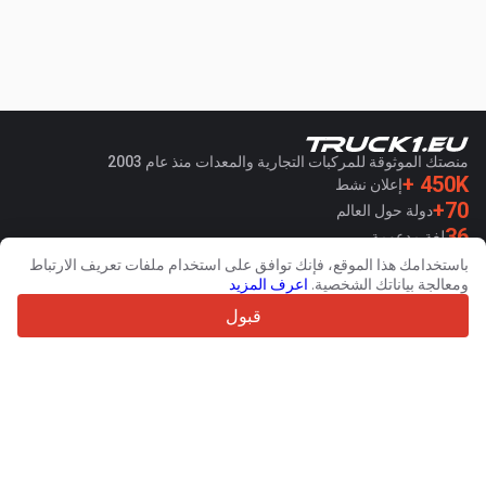
منصتك الموثوقة للمركبات التجارية والمعدات منذ عام 2003
450K +
إعلان نشط
70+
دولة حول العالم
36
لغة مدعومة
باستخدامك هذا الموقع، فإنك توافق على استخدام ملفات تعريف الارتباط
4.7/5
ومعالجة بياناتك الشخصية.
اعرف المزيد
Trustpilot
قبول
للبائعين
خدمات الترويج
تسعيرة الخدمات المدفوعة
دعم