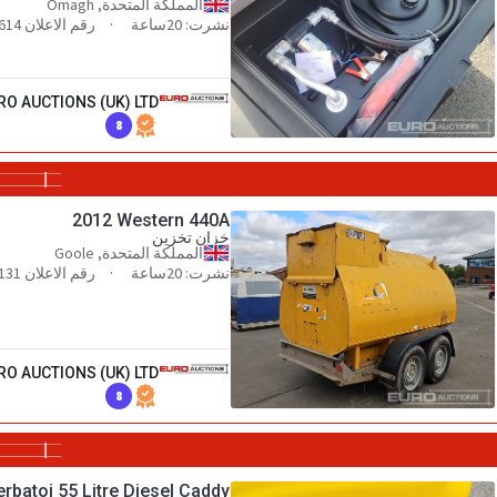
المملكة المتحدة, Omagh
نشرت: 20ساعة
رقم الاعلان 100374614
RO AUCTIONS (UK) LTD
8
2012 Western 440A
خزان تخزين
المملكة المتحدة, Goole
نشرت: 20ساعة
رقم الاعلان 140556131
RO AUCTIONS (UK) LTD
8
rbatoi 55 Litre Diesel Caddy