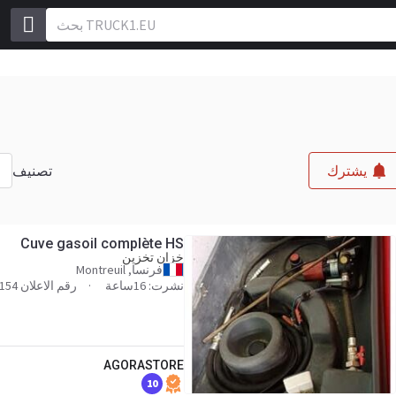
تصنيف
ص
يشترك
Cuve gasoil complète HS
خزان تخزين
فرنسا, Montreuil
نشرت: 16ساعة
رقم الاعلان agora-431154
AGORASTORE
10