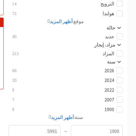
النرويج
14
هولندا
72
موقع:
أظهر المزيد
حالة
جديد
40
مزاد، إيجار
المزاد
212
سنة
2026
66
2024
20
2022
8
2007
7
1900
8
سنة:
أظهر المزيد
—