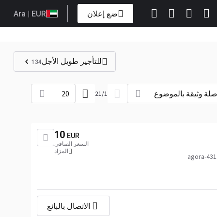
ضع إعلان
| EUR
Ara
للتأجير طويل الأجل
134
لة وثيقة بالموضوع
20
21
/
1
10
EUR
السعر الصافي
المزاد
الاتصال بالبائع