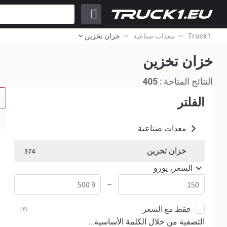
Truck1
معدات صناعية
خزان تخزين
خزان تخزين
النتائج المتاحة :
405
الفلتر
معدات صناعية
خزان تخزين
374
السعر، يورو
—
فقط مع السعر
99
التصفية من خلال الكلمة الأساسية...