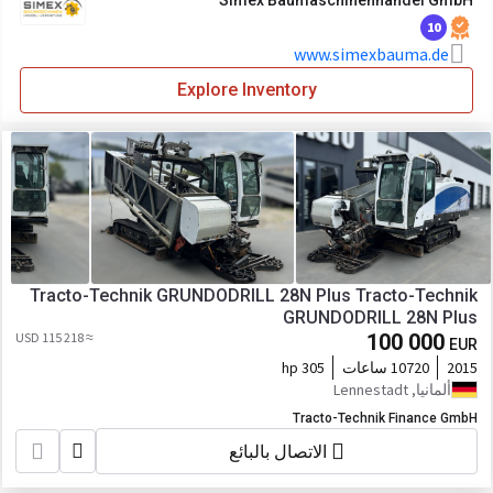
Simex Baumaschinenhandel GmbH
10
www.simexbauma.de
Explore Inventory
Tracto-Technik GRUNDODRILL 28N Plus Tracto-Technik
GRUNDODRILL 28N Plus
≈ 115 218 USD
100 000
EUR
2015
10720 ساعات
305 hp
ألمانيا, Lennestadt
Tracto-Technik Finance GmbH
الاتصال بالبائع