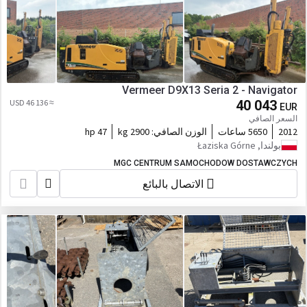
Vermeer D9X13 Seria 2 - Navigator
≈ 46 136 USD
40 043
EUR
السعر الصافي
2012
5650 ساعات
الوزن الصافي:
2900 kg
47 hp
بولندا, Łaziska Górne
MGC CENTRUM SAMOCHODOW DOSTAWCZYCH
الاتصال بالبائع