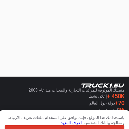
منصتك الموثوقة للمركبات التجارية والمعدات منذ عام 2003
450K +
إعلان نشط
70+
دولة حول العالم
36
لغة مدعومة
باستخدامك هذا الموقع، فإنك توافق على استخدام ملفات تعريف الارتباط
4.7/5
ومعالجة بياناتك الشخصية.
اعرف المزيد
Trustpilot