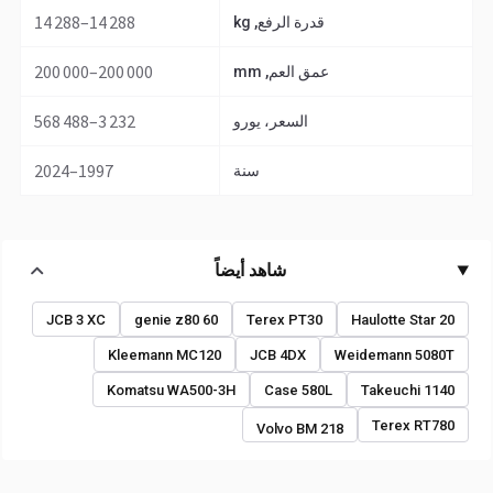
14 288–14 288
قدرة الرفع, kg
200 000–200 000
عمق العم, mm
3 232–568 488
السعر، يورو
1997–2024
سنة
شاهد أيضاً
JCB 3 XC
genie z80 60
Terex PT30
Haulotte Star 20
Kleemann MC120
JCB 4DX
Weidemann 5080T
Komatsu WA500-3H
Case 580L
Takeuchi 1140
Terex RT780
Volvo BM 218