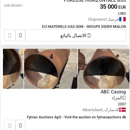
FOREUSE HORIZONTALE BSS
≈ 40 326 USD
35 000
EUR
1985
فرنسا, Chaponost
ECI MATERIELS SAS GDM - GROUPE DIDIER MIALON
الاتصال بالبائع
ABC Casing
المزاد
2007
الدنمارك, Albertslund
Fymas Auctions ApS - Visit the auction on fymasauctions dk