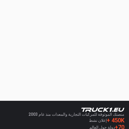
منصتك الموثوقة للمركبات التجارية والمعدات منذ عام 2003
450K +
إعلان نشط
70+
دولة حول العالم