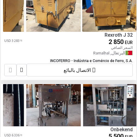
Rexroth J 32
≈ 3 283 USD
2 850
EUR
السعر الصافي
البرتغال, Ramalhal
INCOFERRO - Indústria e Comércio de Ferro, S.A.
الاتصال بالبائع
Onbekend
≈ 6 336 USD
5 500