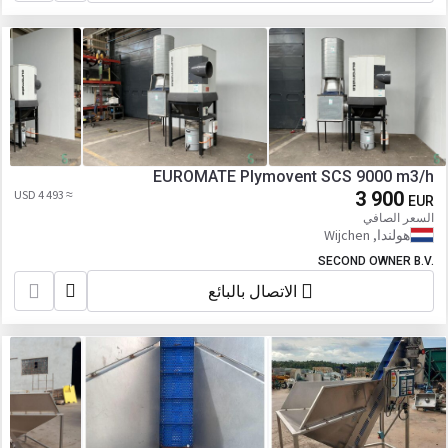
EUROMATE Plymovent SCS 9000 m3/h
≈ 4 493 USD
3 900
EUR
السعر الصافي
هولندا, Wijchen
SECOND OWNER B.V.
الاتصال بالبائع