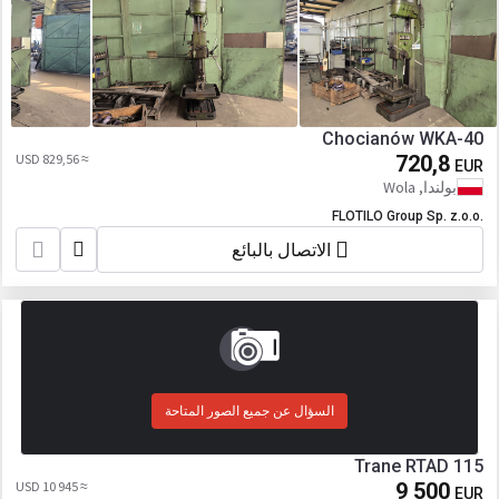
Chocianów WKA-40
≈ 829,56 USD
720,8
EUR
بولندا, Wola
FLOTILO Group Sp. z.o.o.
الاتصال بالبائع
السؤال عن جميع الصور المتاحة
Trane RTAD 115
≈ 10 945 USD
9 500
EUR