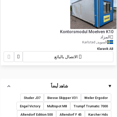
Kontorsmodul Moelven K10
المزاد
السويد, Karlstad
Klaravik AB
الاتصال بالبائع
شاهد أيضاً
Studer J37
Biesse Skipper V31
Weiler Ergodor
Engel Victory
Multispot M8
Trumpf Trumatic 7000
Altendorf Edition 500
Altendorf F 45
Karcher Hds