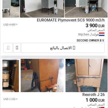
EUROMATE Plymovent SCS 9000 m3/h
≈ 4 493 USD
3 900
EUR
السعر الصافي
هولندا, Wijchen
SECOND OWNER B.V.
الاتصال بالبائع
Rexroth J 26
≈ 1 152 USD
1 000
EUR
السعر الصافي