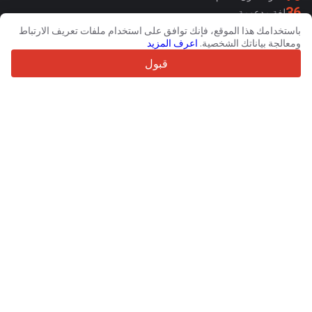
36
لغة مدعومة
باستخدامك هذا الموقع، فإنك توافق على استخدام ملفات تعريف الارتباط
4.7/5
ومعالجة بياناتك الشخصية.
اعرف المزيد
Trustpilot
قبول
للبائعين
خدمات الترويج
تسعيرة الخدمات المدفوعة
دعم
للمشترين
مراجعات العلامات التجارية
المعارض
التأجير
معلومات
حول Truck1