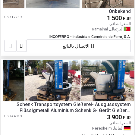
Onbekend
≈ 1 728 USD
1 500
EUR
السعر الصافي
البرتغال, Ramalhal
INCOFERRO - Indústria e Comércio de Ferro, S.A.
الاتصال بالبائع
Schenk Transportsystem Gießerei- Ausgusssystem
Flüssigmetall Aluminium Schenk G- Gerät Gießerei
≈ 4 493 USD
Gabelstapler-Anbaugerät
3 900
EUR
السعر الصافي
ألمانيا, Neresheim