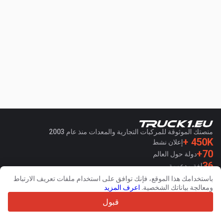
منصتك الموثوقة للمركبات التجارية والمعدات منذ عام 2003
450K +
إعلان نشط
70+
دولة حول العالم
36
لغة مدعومة
باستخدامك هذا الموقع، فإنك توافق على استخدام ملفات تعريف الارتباط
4.7/5
ومعالجة بياناتك الشخصية.
اعرف المزيد
Trustpilot
قبول
للبائعين