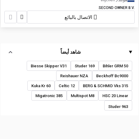
SECOND OWNER B.V.
الاتصال بالبائع
شاهد أيضاً
Biesse Skipper V31
Studer 169
Bihler GRM 50
Reishauer NZA
Beckhoff Bc9000
Kuka Kr 60
Celtic 12
BERG & SCHMID Vks 315
Migatronic 385
Multispot M8
HSC 20 Linear
Studer 963