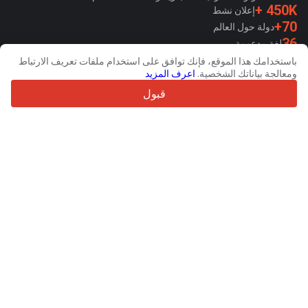
450K +
إعلان نشط
70+
دولة حول العالم
36
لغة مدعومة
باستخدامك هذا الموقع، فإنك توافق على استخدام ملفات تعريف الارتباط
4.7/5
ومعالجة بياناتك الشخصية.
اعرف المزيد
Trustpilot
قبول
للبائعين
خدمات الترويج
تسعيرة الخدمات المدفوعة
دعم
للمشترين
مراجعات العلامات التجارية
المعارض
التأجير