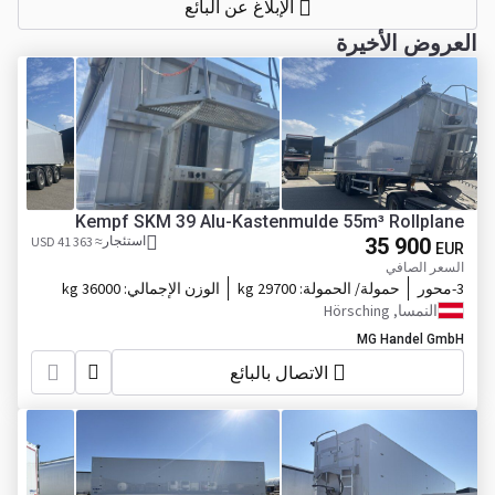
الإبلاغ عن البائع
العروض الأخيرة
Kempf SKM 39 Alu-Kastenmulde 55m³ Rollplane
35 900
استئجار
≈ 41 363 USD
EUR
السعر الصافي
3-محور
حمولة/ الحمولة:
29700 kg
الوزن الإجمالي:
36000 kg
النمسا, Hörsching
MG Handel GmbH
الاتصال بالبائع