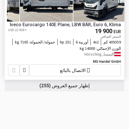
Iveco Eurocargo 140E Plane, LBW BÄR, Euro 6, Klima
≈ 22 928 USD
19 900
EUR
السعر الصافي
409359 كم
4x2
أوربية 6
251 hp
حمولة/ الحمولة:
7165 kg
الوزن الإجمالي:
14000 kg
النمسا, Hörsching
MG Handel GmbH
الاتصال بالبائع
إظهار جميع العروض
(255)