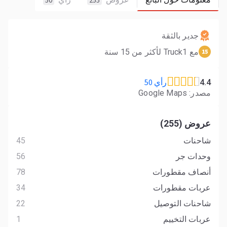
50
255
جدير بالثقة
مع Truck1 لأكثر من 15 سنة
15
رأي 50
4.4
مصدر: Google Maps
عروض (255)
شاحنات
45
وحدات جر
56
أنصاف مقطورات
78
عربات مقطورات
34
شاحنات التوصيل
22
عربات التخييم
1