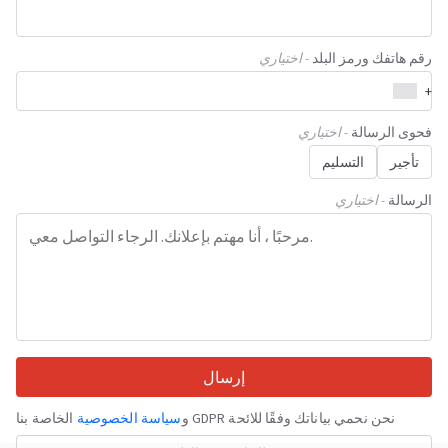
رقم هاتفك ورمز البلد
- اختياري
+
فحوى الرسالة
- اختياري
تأجير
التسليم
الرسالة
- اختياري
إرسال
نحن نحمي بياناتك وفقًا للائحة GDPR و
سياسة الخصوصية
الخاصة بنا