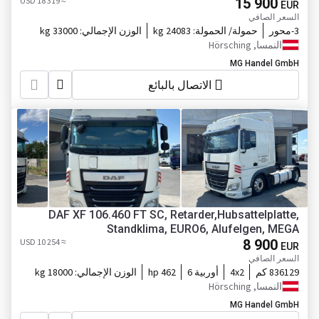
≈ 18 319 USD
15 900
EUR
السعر الصافي
3-محور
حمولة/ الحمولة:
24083 kg
الوزن الإجمالي:
33000 kg
النمسا, Hörsching
MG Handel GmbH
الاتصال بالبائع
DAF XF 106.460 FT SC, Retarder,Hubsattelplatte,
Standklima, EURO6, Alufelgen, MEGA
≈ 10 254 USD
8 900
EUR
السعر الصافي
836129 كم
4x2
أوربية 6
462 hp
الوزن الإجمالي:
18000 kg
النمسا, Hörsching
MG Handel GmbH