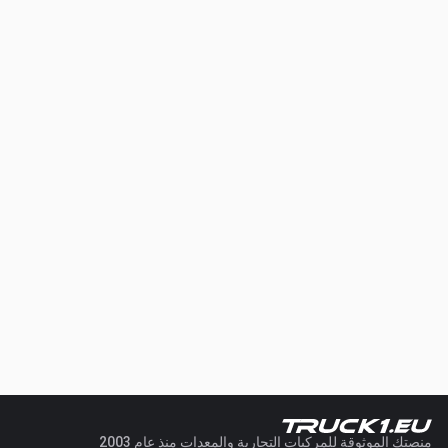
منصتك الموثوقة للمركبات التجارية والمعدات منذ عام 2003