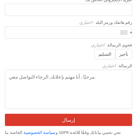
رقم هاتفك ورمز البلد
- اختياري
+
فحوى الرسالة
- اختياري
تأجير
التسليم
الرسالة
- اختياري
إرسال
نحن نحمي بياناتك وفقًا للائحة GDPR و
سياسة الخصوصية
الخاصة بنا