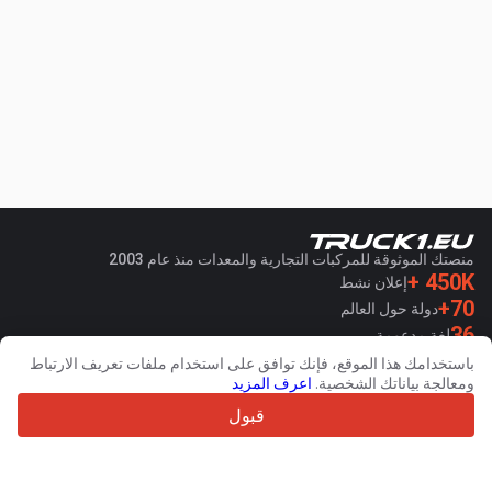
منصتك الموثوقة للمركبات التجارية والمعدات منذ عام 2003
450K +
إعلان نشط
70+
دولة حول العالم
36
لغة مدعومة
باستخدامك هذا الموقع، فإنك توافق على استخدام ملفات تعريف الارتباط
4.7/5
ومعالجة بياناتك الشخصية.
اعرف المزيد
Trustpilot
قبول
للبائعين
خدمات الترويج