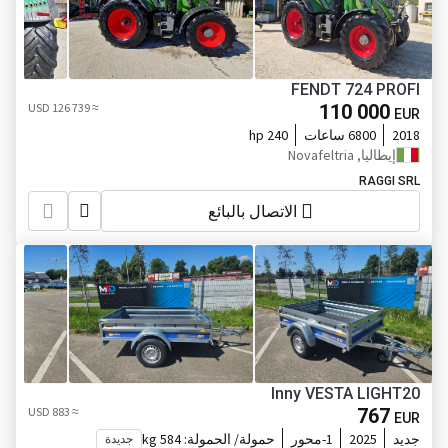
FENDT 724 PROFI
≈ 126 739 USD
110 000
EUR
2018
6800 ساعات
240 hp
إيطاليا, Novafeltria
RAGGI SRL
الاتصال بالبائع
Inny VESTA LIGHT20
≈ 883 USD
767
EUR
جديد
2025
1-محور
حمولة/ الحمولة:
584 kg
جديدة