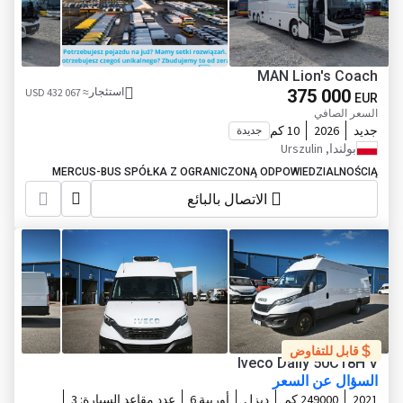
MAN Lion's Coach
375 000
استئجار
≈ 432 067 USD
EUR
السعر الصافي
جديد
2026
10 كم
جديدة
بولندا, Urszulin
MERCUS-BUS SPÓŁKA Z OGRANICZONĄ ODPOWIEDZIALNOŚCIĄ
الاتصال بالبائع
قابل للتفاوض
Iveco Daily 50C18H V
السؤال عن السعر
2021
249000 كم
ديزل
أوربية 6
عدد مقاعد السيارة:
3