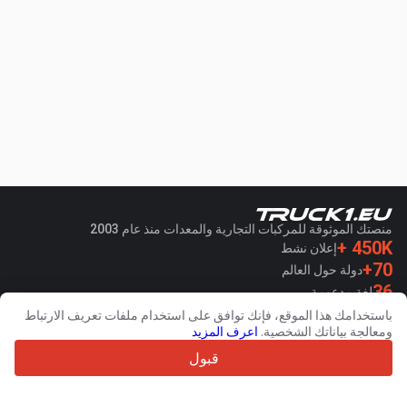
منصتك الموثوقة للمركبات التجارية والمعدات منذ عام 2003
450K +
إعلان نشط
70+
دولة حول العالم
36
لغة مدعومة
باستخدامك هذا الموقع، فإنك توافق على استخدام ملفات تعريف الارتباط
4.7/5
ومعالجة بياناتك الشخصية.
اعرف المزيد
Trustpilot
قبول
للبائعين