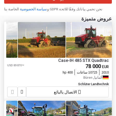
نحن نحمي بياناتك وفقًا للائحة GDPR و
سياسة الخصوصية
الخاصة بنا
عروض متميزة
Case-IH 485 STX Quadtrac
≈ 89 870 USD
78 000
EUR
2010
10725 ساعات
400 hp
ألمانيا, Büren
Schlüter Landtechnik
الاتصال بالبائع