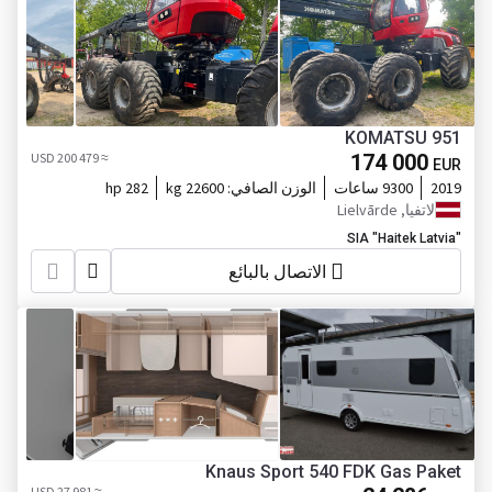
KOMATSU 951
≈ 200 479 USD
174 000
EUR
2019
9300 ساعات
الوزن الصافي:
22600 kg
282 hp
لاتفيا, Lielvārde
SIA "Haitek Latvia"
الاتصال بالبائع
Knaus Sport 540 FDK Gas Paket
≈ 27 981 USD