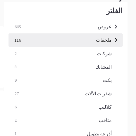
الفلتر
عروض
665
ملحقات
116
شوكات
2
المشابك
8
بكت
9
شفرات الآلات
27
كلاليب
6
مثاقب
2
أذرعة تطويل
1