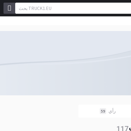
رأي
59
117