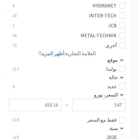
HYDRAMET
6
INTER-TECH
18
JCB
1
METAL-TECHNIK
18
أخرى
73
العلامة التجارية:
أظهر المزيد
موقع
بولندا
117
حالة
جديد
4
السعر، يورو
—
فقط مع السعر
116
سنة
2026
115